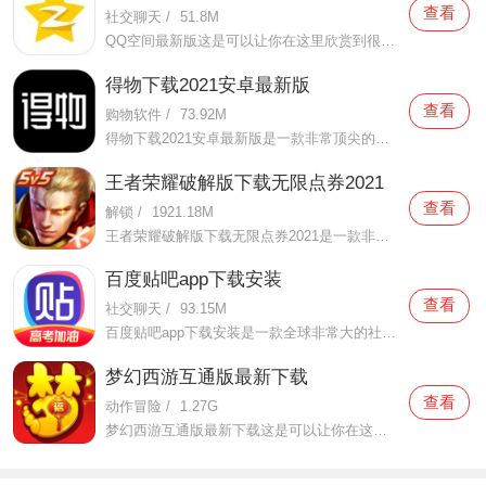
查看
社交聊天
/
51.8M
QQ空间最新版这是可以让你在这里欣赏到很多优质的内容欣赏体验的手机视频软件，在这里的内容有很多都是好友的动态，而且还有很多的互动功能可以让你跟好友之间的亲密度再次提升，大家在这里可以感受到很多优质的社交和很多有趣的心情分享，不仅可以跟人互动，这软件也是自己
得物下载2021安卓最新版
查看
购物软件
/
73.92M
得物下载2021安卓最新版是一款非常顶尖的潮流购物软件。在这款得物下载2021安卓最新版中拥有非常多当下潮流的时尚单品以及各种各样的球鞋，在这里为了让用户们在购买的时候可以放心，你所购买的每一件商品都会经过专业的鉴定，这里面汇聚了数百位专业的鉴定师会对你所购买的商
王者荣耀破解版下载无限点券2021
查看
解锁
/
1921.18M
王者荣耀破解版下载无限点券2021是一款非常火热的手机游戏。在这款王者荣耀破解版下载无限点券2021中有着非常好用的辅助工具，在这里面你可以轻轻松松就获得点券的使用，而且还是可以无限使用的哦，完全没有受限制，只要你下载了这款王者荣耀破解版下载无限点券2021之后就可以
百度贴吧app下载安装
查看
社交聊天
/
93.15M
百度贴吧app下载安装是一款全球非常大的社交软件。在这款百度贴吧app下载安装里面汇聚了很多有共同兴趣的小伙伴们，在这里面有各种你会感兴趣的兴趣贴，同时你也会发现这里面有非常多的共同爱好的小伙伴，在这里面你还可以和他们一起玩耍，一起在帖子里畅所欲言，发挥你的脑
梦幻西游互通版最新下载
查看
动作冒险
/
1.27G
梦幻西游互通版最新下载这是可以让你在这里得到很多不一样的快乐互动内容的手机软件，不只是可以自由的去欣赏到很多不一样的欢乐内容，还有各种精彩的战斗模式可以给你全新的体验，大家在这里还可以自由的和很多的小伙伴们一起开心的进行各种战斗，进行有趣的开黑，感受到