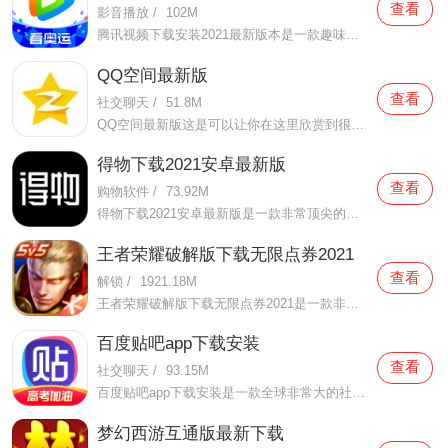
查看
影音播放
/
102M
腾讯视频下载安装2021最新版本是一款趣味性非常强的手机视频播放软件。在这款腾讯视频下载安装2021最新版本有很多当下热播的影片资源，在这里面可以看到有很多的精彩的影片，你想要观看的电视剧、电影、综艺、动漫等等统统都汇聚在这里面，影片的内容也都是非常丰富的，用户们
QQ空间最新版
查看
社交聊天
/
51.8M
QQ空间最新版这是可以让你在这里欣赏到很多优质的内容欣赏体验的手机视频软件，在这里的内容有很多都是好友的动态，而且还有很多的互动功能可以让你跟好友之间的亲密度再次提升，大家在这里可以感受到很多优质的社交和很多有趣的心情分享，不仅可以跟人互动，这软件也是自己
得物下载2021安卓最新版
查看
购物软件
/
73.92M
得物下载2021安卓最新版是一款非常顶尖的潮流购物软件。在这款得物下载2021安卓最新版中拥有非常多当下潮流的时尚单品以及各种各样的球鞋，在这里为了让用户们在购买的时候可以放心，你所购买的每一件商品都会经过专业的鉴定，这里面汇聚了数百位专业的鉴定师会对你所购买的商
王者荣耀破解版下载无限点券2021
查看
解锁
/
1921.18M
王者荣耀破解版下载无限点券2021是一款非常火热的手机游戏。在这款王者荣耀破解版下载无限点券2021中有着非常好用的辅助工具，在这里面你可以轻轻松松就获得点券的使用，而且还是可以无限使用的哦，完全没有受限制，只要你下载了这款王者荣耀破解版下载无限点券2021之后就可以
百度贴吧app下载安装
查看
社交聊天
/
93.15M
百度贴吧app下载安装是一款全球非常大的社交软件。在这款百度贴吧app下载安装里面汇聚了很多有共同兴趣的小伙伴们，在这里面有各种你会感兴趣的兴趣贴，同时你也会发现这里面有非常多的共同爱好的小伙伴，在这里面你还可以和他们一起玩耍，一起在帖子里畅所欲言，发挥你的脑
梦幻西游互通版最新下载