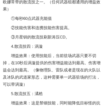
欧娜常带的散流技之一。（任何武器组都通用的增益效
果）
①每秒60点武器充能值
②技能伤害和连携技能伤害提高。
③月星钏的散流技刷新涛压CD。
4.散流技四：涡漩
增益效果：使用技能后，当前驻场武器只要不切
掉，在10秒后涡漩提供的伤害增益能达到最高。伤害增
益会达到最高。（像物理队、雷队或者是现在的火队以
及冰队的武道家形态，这种需要单一武器驻场的打法，
可以带涡漩）
5.散流技五：潏梏
增益效果：这是禁锢技能，同时能降低目标怪的抗