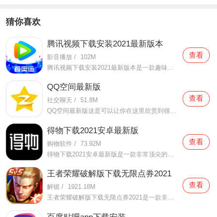
猜你喜欢
腾讯视频下载安装2021最新版本
查看
影音播放
/
102M
腾讯视频下载安装2021最新版本是一款趣味性非常强的手机视频播放软件。在这款腾讯视频下载安装2021最新版本有很多当下热播的影片资源，在这里面可以看到有很多的精彩的影片，你想要观看的电视剧、电影、综艺、动漫等等统统都汇聚在这里面，影片的内容也都是非常丰富的，用户们
QQ空间最新版
查看
社交聊天
/
51.8M
QQ空间最新版这是可以让你在这里欣赏到很多优质的内容欣赏体验的手机视频软件，在这里的内容有很多都是好友的动态，而且还有很多的互动功能可以让你跟好友之间的亲密度再次提升，大家在这里可以感受到很多优质的社交和很多有趣的心情分享，不仅可以跟人互动，这软件也是自己
得物下载2021安卓最新版
查看
购物软件
/
73.92M
得物下载2021安卓最新版是一款非常顶尖的潮流购物软件。在这款得物下载2021安卓最新版中拥有非常多当下潮流的时尚单品以及各种各样的球鞋，在这里为了让用户们在购买的时候可以放心，你所购买的每一件商品都会经过专业的鉴定，这里面汇聚了数百位专业的鉴定师会对你所购买的商
王者荣耀破解版下载无限点券2021
查看
解锁
/
1921.18M
王者荣耀破解版下载无限点券2021是一款非常火热的手机游戏。在这款王者荣耀破解版下载无限点券2021中有着非常好用的辅助工具，在这里面你可以轻轻松松就获得点券的使用，而且还是可以无限使用的哦，完全没有受限制，只要你下载了这款王者荣耀破解版下载无限点券2021之后就可以