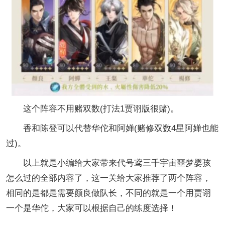
这个阵容不用赌双数(打法1贾诩版很赌)。
香和陈登可以代替华佗和阿婵(赌修双数4星阿婵也能
过)。
以上就是小编给大家带来代号鸢三千宇宙噩梦婴孩
怎么过的全部内容了，这一关给大家推荐了两个阵容，
相同的是都是需要颜良做队长，不同的就是一个用贾诩
一个是华佗，大家可以根据自己的练度选择！