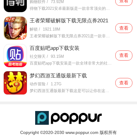
查看
购物软件
/
73.92M
得物下载2021安卓最新版是一款非常顶尖的潮流购物软件。在这款得物下载2021安卓最新版中拥有非常多当下潮流的时尚单品以及各种各样的球鞋，在这里为了让用户们在购买的时候可以放心，你所购买的每一件商品都会经过专业的鉴定，这里面汇聚了数百位专业的鉴定师会对你所购买的商
王者荣耀破解版下载无限点券2021
查看
解锁
/
1921.18M
王者荣耀破解版下载无限点券2021是一款非常火热的手机游戏。在这款王者荣耀破解版下载无限点券2021中有着非常好用的辅助工具，在这里面你可以轻轻松松就获得点券的使用，而且还是可以无限使用的哦，完全没有受限制，只要你下载了这款王者荣耀破解版下载无限点券2021之后就可以
百度贴吧app下载安装
查看
社交聊天
/
93.15M
百度贴吧app下载安装是一款全球非常大的社交软件。在这款百度贴吧app下载安装里面汇聚了很多有共同兴趣的小伙伴们，在这里面有各种你会感兴趣的兴趣贴，同时你也会发现这里面有非常多的共同爱好的小伙伴，在这里面你还可以和他们一起玩耍，一起在帖子里畅所欲言，发挥你的脑
梦幻西游互通版最新下载
查看
动作冒险
/
1.27G
梦幻西游互通版最新下载这是可以让你在这里得到很多不一样的快乐互动内容的手机软件，不只是可以自由的去欣赏到很多不一样的欢乐内容，还有各种精彩的战斗模式可以给你全新的体验，大家在这里还可以自由的和很多的小伙伴们一起开心的进行各种战斗，进行有趣的开黑，感受到
Copyright ©2020-2030 www.poppur.com 版权所有