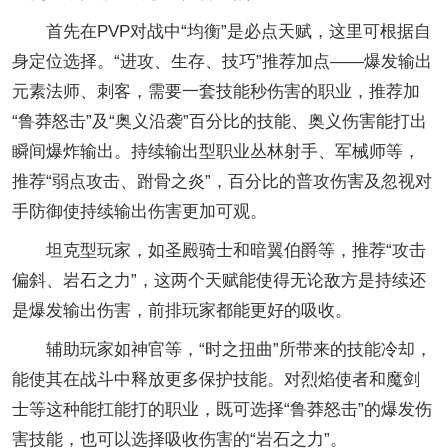
首先在PVP对战中“均衡”是必点天赋，这里可根据自
身定位选择。“进攻、生存、技巧”推荐加点——爆发输出
元素法师、刺客，需要一套技能秒伤害的职业，推荐加
“鲁莽怒击”及“奥义沿袭”百分比的技能、奥义伤害能打出
瞬间爆炸输出。持续输出型职业丛林射手、军械师等，
推荐“弱点攻击、跗骨之炎”，百分比的普攻伤害及忽视对
手防御使持续输出伤害更加可观。
坦克型玩家，如圣殿骑士和暗翼伯爵等，推荐“攻击
偏斜、岩石之力”，这两个天赋能使得无论敌方是持续还
是爆发输出伤害，前排玩家都能更好的吸收。
辅助玩家如神官等，“时之扭曲”所带来的技能冷却，
能使其在战斗中释放更多保护技能。对烈焰使者和魔剑
士等这种能扛能打的职业，既可选择“鲁莽怒击”的爆发伤
害技能，也可以选择吸收伤害的“岩石之力”。