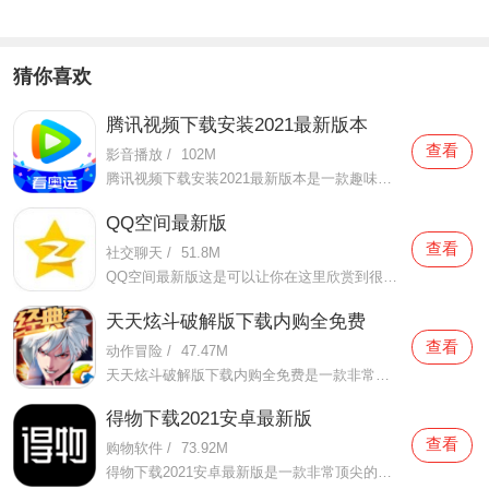
猜你喜欢
腾讯视频下载安装2021最新版本
查看
影音播放
/
102M
腾讯视频下载安装2021最新版本是一款趣味性非常强的手机视频播放软件。在这款腾讯视频下载安装2021最新版本有很多当下热播的影片资源，在这里面可以看到有很多的精彩的影片，你想要观看的电视剧、电影、综艺、动漫等等统统都汇聚在这里面，影片的内容也都是非常丰富的，用户们
QQ空间最新版
查看
社交聊天
/
51.8M
QQ空间最新版这是可以让你在这里欣赏到很多优质的内容欣赏体验的手机视频软件，在这里的内容有很多都是好友的动态，而且还有很多的互动功能可以让你跟好友之间的亲密度再次提升，大家在这里可以感受到很多优质的社交和很多有趣的心情分享，不仅可以跟人互动，这软件也是自己
天天炫斗破解版下载内购全免费
查看
动作冒险
/
47.47M
天天炫斗破解版下载内购全免费是一款非常好玩的手机游戏。在这款天天炫斗破解版下载内购全免费里面有着非常经典的格斗玩法，玩家们在体验的时候也能感受到非常这里面非常刺激的体验，而且你还可以看到非常炫酷的格斗连招，整套技能连接起来都是非常炫酷的哦，还没有看到的
得物下载2021安卓最新版
查看
购物软件
/
73.92M
得物下载2021安卓最新版是一款非常顶尖的潮流购物软件。在这款得物下载2021安卓最新版中拥有非常多当下潮流的时尚单品以及各种各样的球鞋，在这里为了让用户们在购买的时候可以放心，你所购买的每一件商品都会经过专业的鉴定，这里面汇聚了数百位专业的鉴定师会对你所购买的商