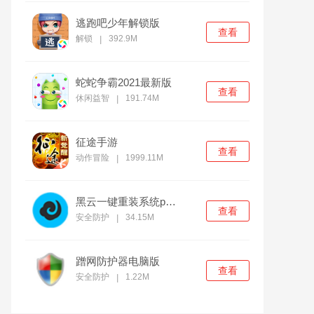
逃跑吧少年解锁版
查看
解锁
392.9M
|
蛇蛇争霸2021最新版
查看
休闲益智
191.74M
|
征途手游
查看
动作冒险
1999.11M
|
黑云一键重装系统pc官方版
查看
安全防护
34.15M
|
蹭网防护器电脑版
查看
安全防护
1.22M
|