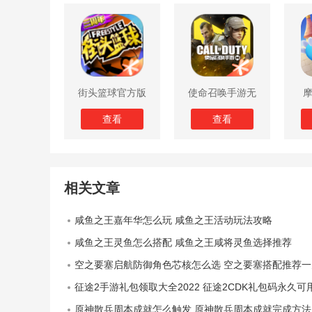
街头篮球官方版
使命召唤手游无
限子弹版
查看
查看
相关文章
咸鱼之王嘉年华怎么玩 咸鱼之王活动玩法攻略
咸鱼之王灵鱼怎么搭配 咸鱼之王咸将灵鱼选择推荐
空之要塞启航防御角色芯核怎么选 空之要塞搭配推荐一
征途2手游礼包领取大全2022 征途2CDK礼包码永久可
原神散兵周本成就怎么触发 原神散兵周本成就完成方法