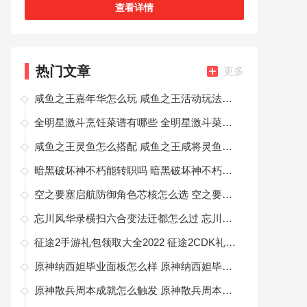
等你来完成，还可以额外赢得各种小奖励哦，玩法
查看详情
非常简单，任何玩家都可以前来体验的，等
热门文章
更多
咸鱼之王嘉年华怎么玩 咸鱼之王活动玩法攻略
全明星激斗烹饪菜谱有哪些 全明星激斗菜谱大全一览
咸鱼之王灵鱼怎么搭配 咸鱼之王咸将灵鱼选择推荐
暗黑破坏神不朽能转职吗 暗黑破坏神不朽的转职方法
空之要塞启航防御角色芯核怎么选 空之要塞搭配推荐一览
忘川风华录横扫六合变法迁都怎么过 忘川风华录副本通关攻略
征途2手游礼包领取大全2022 征途2CDK礼包码永久可用
原神纳西妲毕业面板怎么样 原神纳西妲毕业属性面板介绍
原神散兵周本成就怎么触发 原神散兵周本成就完成方法