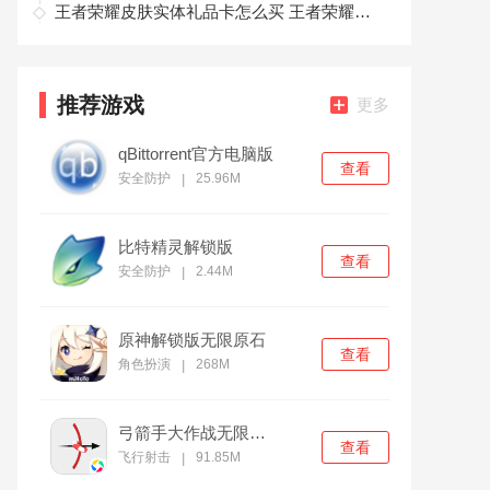
王者荣耀皮肤实体礼品卡怎么买 王者荣耀皮肤实体礼品卡购买方法介绍
推荐游戏
更多
qBittorrent官方电脑版
查看
安全防护
25.96M
|
比特精灵解锁版
查看
安全防护
2.44M
|
原神解锁版无限原石
查看
角色扮演
268M
|
弓箭手大作战无限金币版
查看
飞行射击
91.85M
|