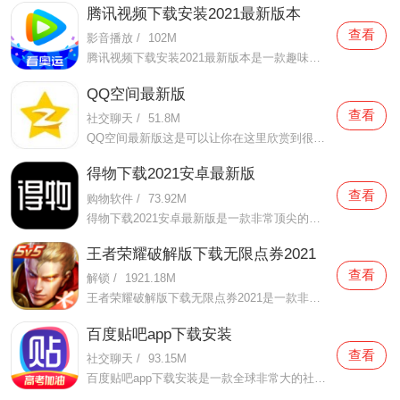
腾讯视频下载安装2021最新版本
查看
影音播放
/
102M
腾讯视频下载安装2021最新版本是一款趣味性非常强的手机视频播放软件。在这款腾讯视频下载安装2021最新版本有很多当下热播的影片资源，在这里面可以看到有很多的精彩的影片，你想要观看的电视剧、电影、综艺、动漫等等统统都汇聚在这里面，影片的内容也都是非常丰富的，用户们
QQ空间最新版
查看
社交聊天
/
51.8M
QQ空间最新版这是可以让你在这里欣赏到很多优质的内容欣赏体验的手机视频软件，在这里的内容有很多都是好友的动态，而且还有很多的互动功能可以让你跟好友之间的亲密度再次提升，大家在这里可以感受到很多优质的社交和很多有趣的心情分享，不仅可以跟人互动，这软件也是自己
得物下载2021安卓最新版
查看
购物软件
/
73.92M
得物下载2021安卓最新版是一款非常顶尖的潮流购物软件。在这款得物下载2021安卓最新版中拥有非常多当下潮流的时尚单品以及各种各样的球鞋，在这里为了让用户们在购买的时候可以放心，你所购买的每一件商品都会经过专业的鉴定，这里面汇聚了数百位专业的鉴定师会对你所购买的商
王者荣耀破解版下载无限点券2021
查看
解锁
/
1921.18M
王者荣耀破解版下载无限点券2021是一款非常火热的手机游戏。在这款王者荣耀破解版下载无限点券2021中有着非常好用的辅助工具，在这里面你可以轻轻松松就获得点券的使用，而且还是可以无限使用的哦，完全没有受限制，只要你下载了这款王者荣耀破解版下载无限点券2021之后就可以
百度贴吧app下载安装
查看
社交聊天
/
93.15M
百度贴吧app下载安装是一款全球非常大的社交软件。在这款百度贴吧app下载安装里面汇聚了很多有共同兴趣的小伙伴们，在这里面有各种你会感兴趣的兴趣贴，同时你也会发现这里面有非常多的共同爱好的小伙伴，在这里面你还可以和他们一起玩耍，一起在帖子里畅所欲言，发挥你的脑