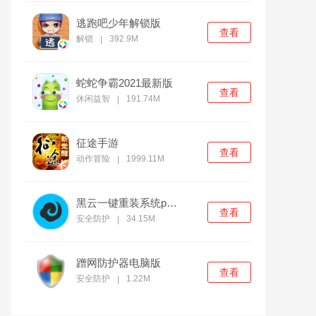
逃跑吧少年解锁版
查看
解锁
392.9M
|
蛇蛇争霸2021最新版
查看
休闲益智
191.74M
|
征途手游
查看
动作冒险
1999.11M
|
黑云一键重装系统pc官方版
查看
安全防护
34.15M
|
蹭网防护器电脑版
查看
安全防护
1.22M
|