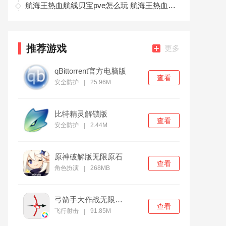
航海王热血航线贝宝pve怎么玩 航海王热血航线角色技能连招攻略
推荐游戏
更多
qBittorrent官方电脑版
查看
安全防护
25.96M
|
比特精灵解锁版
查看
安全防护
2.44M
|
原神破解版无限原石
查看
角色扮演
268MB
|
弓箭手大作战无限金币版
查看
飞行射击
91.85M
|