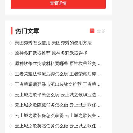
轻松的感受，让你在这可以自由轻松的去进行照片
查看详情
尊享与设置，为你带来非常好非常有趣的感受
热门文章
更多
美图秀秀怎么使用 美图秀秀的使用方法
原神多莉武器推荐 原神多莉武器选择
原神坎蒂丝突破材料要哪些 原神坎蒂丝突破材料汇总
王者荣耀法球流后羿怎么玩 王者荣耀后羿法球流出装铭文推荐
王者荣耀后羿暴击流出装铭文推荐 王者荣耀后羿暴击流新玩法
云上城之歌平民怎么玩 云上城之歌职业选择攻略
云上城之歌隐藏任务怎么做 云上城之歌任务完成攻略
云上城之歌装备怎么获得 云上城之歌装备获取攻略
云上城之歌英杰任务怎么做 云上城之歌任务完成攻略