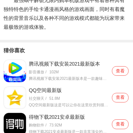
最强蜗牛解锁无限内购单机版游戏中有着各种具有
独特特色的手绘卡通漫画风格的游戏画面，同时有着魔
性的背景音乐以及各种不同的游戏模式都能为玩家带来
最极致的游戏体验。
猜你喜欢
腾讯视频下载安装2021最新版本
查看
影音播放
/
102M
腾讯视频下载安装2021最新版本是一款趣味性非常强的手机视频播放软件。在这款腾讯视频下载安装2021最新版本有很多当下热播的影片资源，在这里面可以看到有很多的精彩的影片，你想要观看的电视剧、电影、综艺、动漫等等统统都汇聚在这里面，影片的内容也都是非常丰富的，用户们
QQ空间最新版
查看
社交聊天
/
51.8M
QQ空间最新版这是可以让你在这里欣赏到很多优质的内容欣赏体验的手机视频软件，在这里的内容有很多都是好友的动态，而且还有很多的互动功能可以让你跟好友之间的亲密度再次提升，大家在这里可以感受到很多优质的社交和很多有趣的心情分享，不仅可以跟人互动，这软件也是自己
得物下载2021安卓最新版
查看
购物软件
/
73.92M
得物下载2021安卓最新版是一款非常顶尖的潮流购物软件。在这款得物下载2021安卓最新版中拥有非常多当下潮流的时尚单品以及各种各样的球鞋，在这里为了让用户们在购买的时候可以放心，你所购买的每一件商品都会经过专业的鉴定，这里面汇聚了数百位专业的鉴定师会对你所购买的商