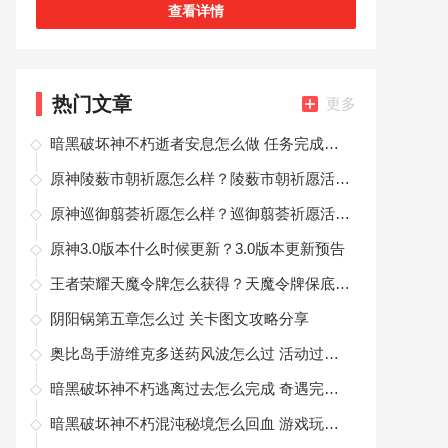
由的挑战副本，提升自己的实力，沉浸式的冒险体
查看详情
验，小伙伴们准备好了吗？现在就可以来一起
热门文章
更多
暗黑破坏神不朽逝者安息怎么做 任务完成攻略
原神陵薮市朝祈愿怎么样？陵薮市朝祈愿活动公告
原神巡御翦荟祈愿怎么样？巡御翦荟祈愿活动公告
原神3.0版本什么时候更新？3.0版本更新预告
王者荣耀天魔令牌怎么获得？天魔令牌保底获取攻略
阴阳锅第五章怎么过 关卡图文攻略分享
奥比岛手游维克多送药风波怎么过 活动过关攻略
暗黑破坏神不朽逃离过去怎么完成 奇遇完成攻略
暗黑破坏神不朽混沌秘境怎么回血 游戏玩法攻略