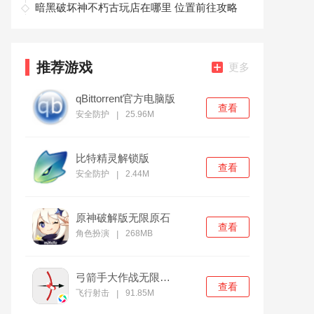
暗黑破坏神不朽古玩店在哪里 位置前往攻略
推荐游戏
更多
qBittorrent官方电脑版
查看
安全防护
25.96M
|
比特精灵解锁版
查看
安全防护
2.44M
|
原神破解版无限原石
查看
角色扮演
268MB
|
弓箭手大作战无限金币版
查看
飞行射击
91.85M
|