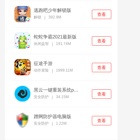
逃跑吧少年解锁版
查看
解锁
392.9M
|
蛇蛇争霸2021最新版
查看
休闲益智
191.74M
|
征途手游
查看
动作冒险
1999.11M
|
黑云一键重装系统pc官方版
查看
安全防护
34.15M
|
蹭网防护器电脑版
查看
安全防护
1.22M
|